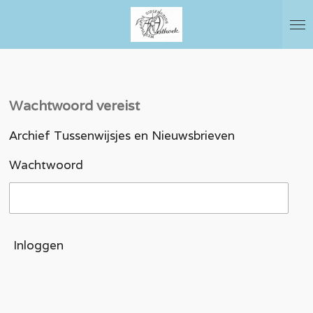
Ga
direct
naar
de
hoofdinhoud
Wachtwoord vereist
Archief Tussenwijsjes en Nieuwsbrieven
Wachtwoord
Inloggen